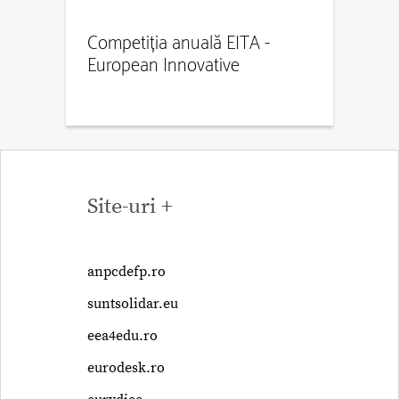
Competiția anuală EITA -
European Innovative
Teaching Award
Site-uri +
anpcdefp.ro
suntsolidar.eu
eea4edu.ro
eurodesk.ro