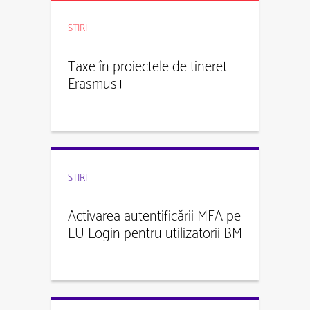
STIRI
Taxe în proiectele de tineret
Erasmus+
STIRI
Activarea autentificării MFA pe
EU Login pentru utilizatorii BM
și MT+ începând cu 1
octombrie 2025